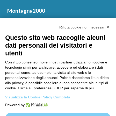
Montagna2000
Sede: Via Antonio Gramsci, 8
Rifiuta cookie non necessari ✕
43043 Borgo Val di Taro (PR)
Questo sito web raccoglie alcuni
Centralino 0525/922211-
dati personali dei visitatori e
Pec:
montagna2000@legalmail.it
Partita IVA 01887790341
utenti
REA di Parma n°185618
Con il tuo consenso, noi e i nostri partner utilizziamo i cookie e
Capitale sociale versato € i.v. 478.176,00
tecnologie simili per archiviare, accedere ed elaborare i dati
personali come, ad esempio, la visita al sito web o la
personalizzazione degli annunci. Poiché rispettiamo il tuo diritto
alla privacy, è possibile scegliere di non consentire alcuni tipi di
cookie. Clicca su preferenze GDPR per saperne di più.
Link utili
Visualizza la Cookie Policy Completa
Privacy Policy
Powered by